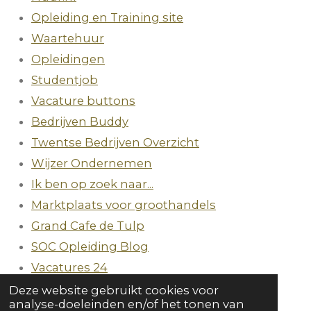
Opleiding en Training site
Waartehuur
Opleidingen
Studentjob
Vacature buttons
Bedrijven Buddy
Twentse Bedrijven Overzicht
Wijzer Ondernemen
Ik ben op zoek naar...
Marktplaats voor groothandels
Grand Cafe de Tulp
SOC Opleiding Blog
Vacatures 24
DailyGram
Deze website gebruikt cookies voor
analyse-doeleinden en/of het tonen van
Bedrijven Hub